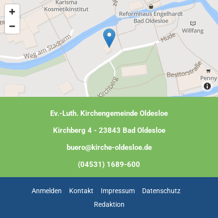
Ev.-Luth. Kirchengemeinde Oldesloe
Kirchberg 4 - 23843 Bad Oldesloe
buero@kirche-oldesloe.de
(04531) 1689-600
Anmelden
Kontakt
Impressum
Datenschutz
Redaktion