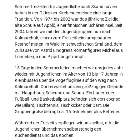
Sommerfreizeiten für Jugendliche nach Skandinavien
haben in der Oldesloer Kirchengemeinde eine lange
Tradition. Von 1974 bis 2002 war das jährliche Ziel die
alte Schule auf Äpplö, einer finnischen Schäreninsel. Seit
2004 fahren wir mit den Jugendgruppen nun nach
Kalmarehult, einem zum Freizeitheim umgebauten
Resthof mitten im Wald im schwedischen Småland, dem
Zuhause von Astrid Lindgrens Romanfiguren Michel aus
Lönneberga und Pippi Langstrumpf.
15 Tage in den Sommerferien machen wir uns jedes Jahr
wieder mit Jugendlichen im Alter von 13 bis 17 Jahren in
Kleinbussen über die Vogelfluglinie auf den Weg nach
Kalmarehult. Dort erwartet uns ein großzügiges Gelände
mit Haupthaus, Scheune und Sauna. Ein Lagerfeuer-,
Fußball- und Basketballplatz befinden sich dort ebenso
wie Billard, Tischtennis, Tischkicker oder Dart. Die
Gruppengröße beträgt ca. 16 Teilnehmer plus Betreuer.
Während der Freizeit verpflegen wir uns selbst, d.h. die
Jugendlichen übernehmen selbstständig den
Küchendienst und das Kochen.