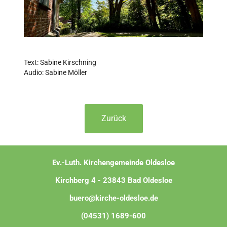
Text: Sabine Kirschning
Audio: Sabine Möller
Zurück
Ev.-Luth. Kirchengemeinde Oldesloe
Kirchberg 4 - 23843 Bad Oldesloe
buero@kirche-oldesloe.de
(04531) 1689-600